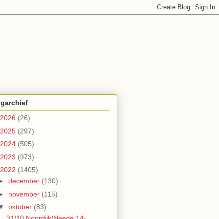
garchief
2026
(26)
2025
(297)
2024
(505)
2023
(973)
2022
(1405)
►
december
(130)
►
november
(115)
▼
oktober
(83)
31/10 Noordijk/Neede 14-