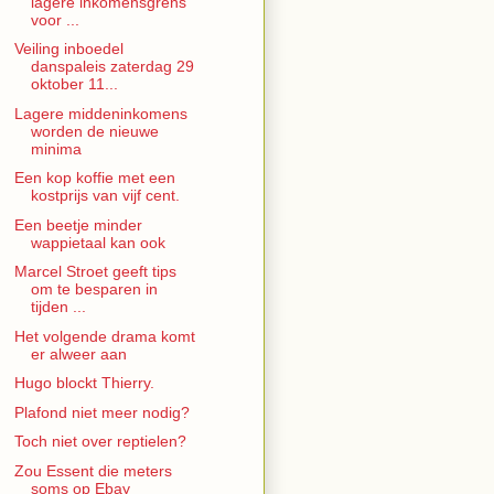
lagere inkomensgrens
voor ...
Veiling inboedel
danspaleis zaterdag 29
oktober 11...
Lagere middeninkomens
worden de nieuwe
minima
Een kop koffie met een
kostprijs van vijf cent.
Een beetje minder
wappietaal kan ook
Marcel Stroet geeft tips
om te besparen in
tijden ...
Het volgende drama komt
er alweer aan
Hugo blockt Thierry.
Plafond niet meer nodig?
Toch niet over reptielen?
Zou Essent die meters
soms op Ebay