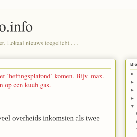
.info
. Lokaal nieuws toegelicht . . .
Blo
t ‘heffingsplafond’ komen. Bijv. max.
►
►
n op een kuub gas.
►
►
▼
 veel overheids inkomsten als twee