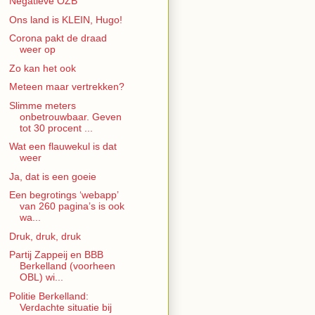
Negatieve OZB
Ons land is KLEIN, Hugo!
Corona pakt de draad
weer op
Zo kan het ook
Meteen maar vertrekken?
Slimme meters
onbetrouwbaar. Geven
tot 30 procent ...
Wat een flauwekul is dat
weer
Ja, dat is een goeie
Een begrotings ‘webapp’
van 260 pagina’s is ook
wa...
Druk, druk, druk
Partij Zappeij en BBB
Berkelland (voorheen
OBL) wi...
Politie Berkelland:
Verdachte situatie bij