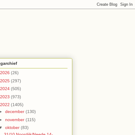
garchief
2026
(26)
2025
(297)
2024
(505)
2023
(973)
2022
(1405)
►
december
(130)
►
november
(115)
▼
oktober
(83)
31/10 Noordijk/Neede 14-