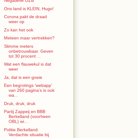
Negatieve OZB
Ons land is KLEIN, Hugo!
Corona pakt de draad
weer op
Zo kan het ook
Meteen maar vertrekken?
Slimme meters
onbetrouwbaar. Geven
tot 30 procent ...
Wat een flauwekul is dat
weer
Ja, dat is een goeie
Een begrotings ‘webapp’
van 260 pagina’s is ook
wa...
Druk, druk, druk
Partij Zappeij en BBB
Berkelland (voorheen
OBL) wi...
Politie Berkelland:
Verdachte situatie bij