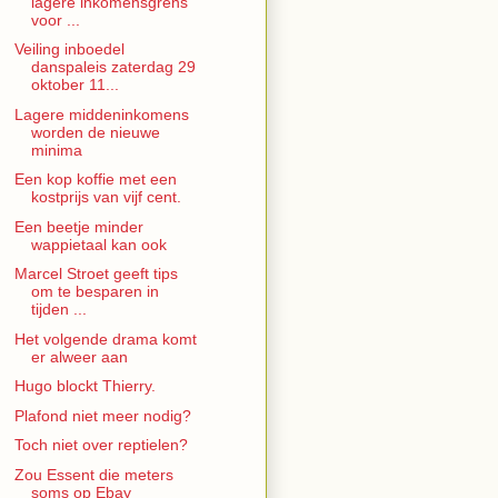
lagere inkomensgrens
voor ...
Veiling inboedel
danspaleis zaterdag 29
oktober 11...
Lagere middeninkomens
worden de nieuwe
minima
Een kop koffie met een
kostprijs van vijf cent.
Een beetje minder
wappietaal kan ook
Marcel Stroet geeft tips
om te besparen in
tijden ...
Het volgende drama komt
er alweer aan
Hugo blockt Thierry.
Plafond niet meer nodig?
Toch niet over reptielen?
Zou Essent die meters
soms op Ebay