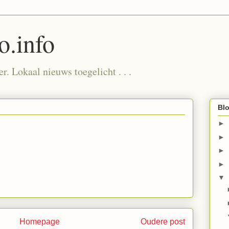
.info
. Lokaal nieuws toegelicht . . .
Blo
►
►
►
►
▼
Homepage
Oudere post