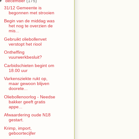
▼
december
(175)
31/12 Gemeente is
begonnen met strooien
Begin van de middag was
het nog te overzien de
mis...
Gebruikt oliebollenvet
verstopt het riool
Ontheffing
vuurwerkbesluit?
Carbidschieten begint om
18.00 uur
Varkensziekte rukt op,
maar gewoon blijven
doorete...
Oliebollenoorlog - Needse
bakker geeft gratis
appe...
Afwaardering oude N18
gestart.
Krimp, import,
geboortecijfer