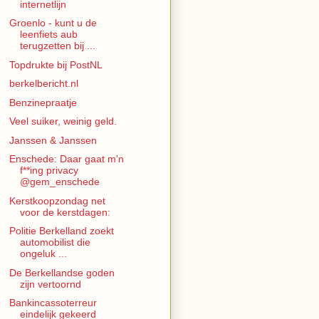
internetlijn
Groenlo - kunt u de
leenfiets aub
terugzetten bij ...
Topdrukte bij PostNL
berkelbericht.nl
Benzinepraatje
Veel suiker, weinig geld.
Janssen & Janssen
Enschede: Daar gaat m'n
f**ing privacy
@gem_enschede
Kerstkoopzondag net
voor de kerstdagen:
Politie Berkelland zoekt
automobilist die
ongeluk ...
De Berkellandse goden
zijn vertoornd
Bankincassoterreur
eindelijk gekeerd