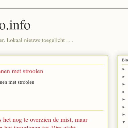
.info
. Lokaal nieuws toegelicht . . .
Blo
nen met strooien
►
►
nen met strooien
►
►
►
►
►
het nog te overzien de mist, maar
▼
 het teruglopen tot 10m zicht.