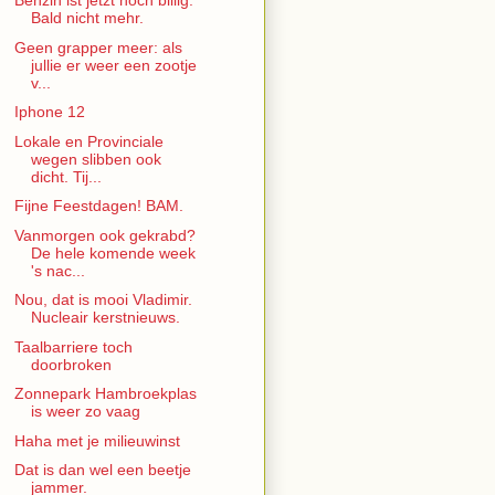
Benzin ist jetzt noch billig.
Bald nicht mehr.
Geen grapper meer: als
jullie er weer een zootje
v...
Iphone 12
Lokale en Provinciale
wegen slibben ook
dicht. Tij...
Fijne Feestdagen! BAM.
Vanmorgen ook gekrabd?
De hele komende week
's nac...
Nou, dat is mooi Vladimir.
Nucleair kerstnieuws.
Taalbarriere toch
doorbroken
Zonnepark Hambroekplas
is weer zo vaag
Haha met je milieuwinst
Dat is dan wel een beetje
jammer.