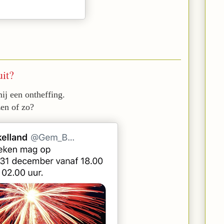
it?
j een ontheffing.
zen of zo?