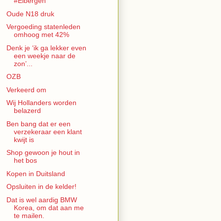
#Eibergen
Oude N18 druk
Vergoeding statenleden
omhoog met 42%
Denk je ‘ik ga lekker even
een weekje naar de
zon’...
OZB
Verkeerd om
Wij Hollanders worden
belazerd
Ben bang dat er een
verzekeraar een klant
kwijt is
Shop gewoon je hout in
het bos
Kopen in Duitsland
Opsluiten in de kelder!
Dat is wel aardig BMW
Korea, om dat aan me
te mailen.