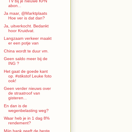
TV bij je nieuwe KPN
abon...
Ja maar, @Marktplaats
Hoe ver is dat dan?
Ja, uitverkocht. Bedankt
hoor Kruidvat.
Langzaam verkeer maakt
er een potje van
China wordt te duur vm.
Geen saldo meer bij de
ING ?
Het gaat de goede kant
op. #stikstof Leuke foto
ook!
Geen verder nieuws over
de straatroof van
gisteren...
En dan is de
wegenbelasting weg?
Waar heb je in 1 dag 8%
rendement?
Mijn bank geeft de beste