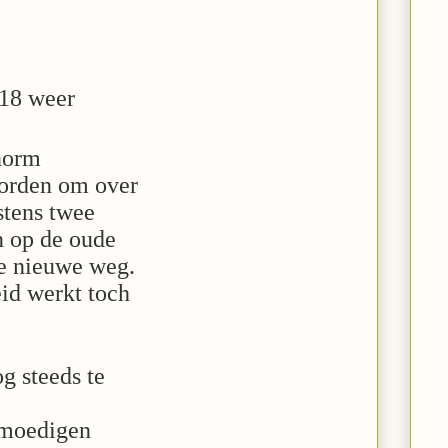
18 weer
norm
orden om over
stens twee
n op de oude
de nieuwe weg.
id werkt toch
g steeds te
tmoedigen