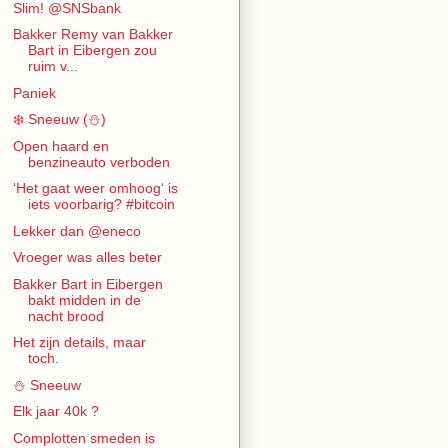
Slim! @SNSbank
Bakker Remy van Bakker
Bart in Eibergen zou
ruim v...
Paniek
❄️ Sneeuw (⛄️)
Open haard en
benzineauto verboden
‘Het gaat weer omhoog‘ is
iets voorbarig? #bitcoin
Lekker dan @eneco
Vroeger was alles beter
Bakker Bart in Eibergen
bakt midden in de
nacht brood
Het zijn details, maar
toch.
⛄️ Sneeuw
Elk jaar 40k ?
Complotten smeden is