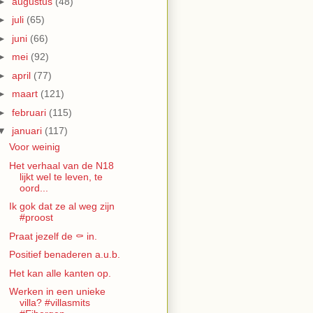
►
augustus
(48)
►
juli
(65)
►
juni
(66)
►
mei
(92)
►
april
(77)
►
maart
(121)
►
februari
(115)
▼
januari
(117)
Voor weinig
Het verhaal van de N18
lijkt wel te leven, te
oord...
Ik gok dat ze al weg zijn
#proost
Praat jezelf de ⚰️ in.
Positief benaderen a.u.b.
Het kan alle kanten op.
Werken in een unieke
villa? #villasmits