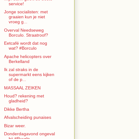
service!
Jonge socialisten: met
graaien kun je niet
vroeg g...
Overval Needseweg
Borculo. Straatroof?
Eetcafé wordt dat nog
wat? #Borculo
Apache helicopters over
Berkelland
Ik zal straks in de
supermarkt eens kijken
of de p...
MASSAAL ZEIKEN
Houd? rekening met
gladheid?
Dikke Bertha
Afvalscheiding punaises
Bizar weer.
Donderdagavond ongeval
bij #Ruurlo