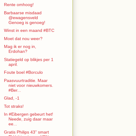
Rente omhoog!
Barbaarse misdaad
@ewagensveld
Genoeg is genoeg!
Winst in een maand #BTC
Moet dat nou weer?
Mag ik er nog in,
Erdohan?
Statiegeld op blikjes per 1
april.
Foute boel #Borculo
Paasvuurtraditie. Maar
niet voor nieuwkomers.
#Ber...
Glad, -1
Tot straks!
In #Eibergen gebeurt het!
Neede, zuig daar maar
ee...
Gratis Philips 43” smart