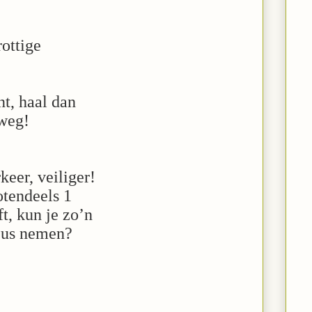
rottige
nt, haal dan
 weg!
keer, veiliger!
otendeels 1
t, kun je zo’n
ieus nemen?