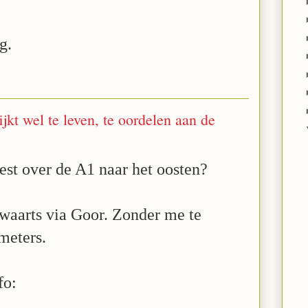
g.
jkt wel te leven, te oordelen aan de
test over de A1 naar het oosten?
twaarts via Goor. Zonder me te
meters.
fo: