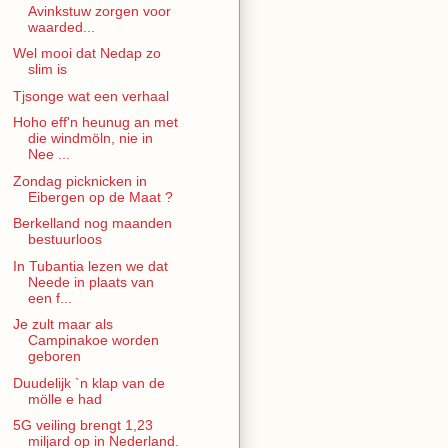
Avinkstuw zorgen voor
waarded...
Wel mooi dat Nedap zo
slim is
Tjsonge wat een verhaal
Hoho eff'n heunug an met
die windmöln, nie in
Nee ...
Zondag picknicken in
Eibergen op de Maat ?
Berkelland nog maanden
bestuurloos
In Tubantia lezen we dat
Neede in plaats van
een f...
Je zult maar als
Campinakoe worden
geboren
Duudelijk `n klap van de
mölle e had
5G veiling brengt 1,23
miljard op in Nederland.