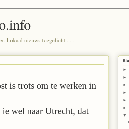
.info
. Lokaal nieuws toegelicht . . .
Blo
►
►
t is trots om te werken in
►
►
►
►
 ie wel naar Utrecht, dat
▼