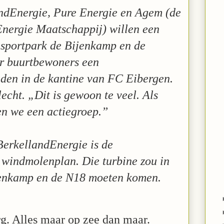
dEnergie, Pure Energie en Agem (de
nergie Maatschappij) willen een
 sportpark de Bijenkamp en de
or buurtbewoners een
den in de kantine van FC Eibergen.
lecht. „Dit is gewoon te veel. Als
n we een actiegroep.”
BerkellandEnergie is de
t windmolenplan. Die turbine zou in
jenkamp en de N18 moeten komen.
rg. Alles maar op zee dan maar.