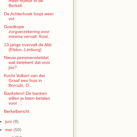
meer humor in de
Berkell...
De Achterhoek loopt weer
vol
Goedkope
zorgverzekering voor
minima vervalt. Kost...
13 jarige overvalt de Aldi
(Elsloo, Limburg)
Nieuw pensioenstelstel,
wat betekent dat voor
jou?
Kocht Volkert van der
Graaf een huis in
Borculo, O...
Banksters! De banken
willen je laten betalen
voor ...
Berkelbericht
►
juni
(8)
►
mei
(50)