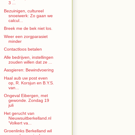
3 ...
Bezuinigen, cultureel
snoeiwerk: Zo gaan we
calcul...
Breek me de bek niet los.
Weer een zorgparasiet
minder
Contactloos betalen
Alle bedrijven, instellingen
zouden willen dat ze ...
Aasgieren: Bewindvoering
Haal aub uw post even
op, R. Korsjun en B.Y.S.
van...
Ongeval Eibergen, met
gewonde. Zondag 19
juli
Het gerucht van
Nieuwsuitberkelland.nl
'Volkert va...
Groenlinks Berkelland wil