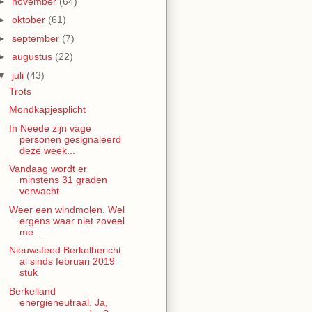
►
november
(64)
►
oktober
(61)
►
september
(7)
►
augustus
(22)
▼
juli
(43)
Trots
Mondkapjesplicht
In Neede zijn vage
personen gesignaleerd
deze week...
Vandaag wordt er
minstens 31 graden
verwacht
Weer een windmolen. Wel
ergens waar niet zoveel
me...
Nieuwsfeed Berkelbericht
al sinds februari 2019
stuk
Berkelland
energieneutraal. Ja,