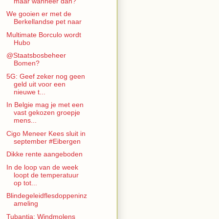
maar wanneer dan?
We gooien er met de
Berkellandse pet naar
Multimate Borculo wordt
Hubo
@Staatsbosbeheer
Bomen?
5G: Geef zeker nog geen
geld uit voor een
nieuwe t...
In Belgie mag je met een
vast gekozen groepje
mens...
Cigo Meneer Kees sluit in
september #Eibergen
Dikke rente aangeboden
In de loop van de week
loopt de temperatuur
op tot...
Blindegeleidflesdoppeninz
ameling
Tubantia: Windmolens