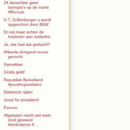
24 december geen
loempia’s op de markt
#Borculo
H.T. Grillenberger u wordt
opgeschort door B&W
En wij maar achter de
tractoren aan sukkelen.
Ja, wie had dat gedacht?
#Neede dringend vrouw
gezocht
Gemekker
Gratis geld!
Republiek Berkelland.
#joostforpredident
Elektrisch rijden
Joost for president!
Excuus
Afgelopen nacht wel weer
druk geweest
#ambulance #...