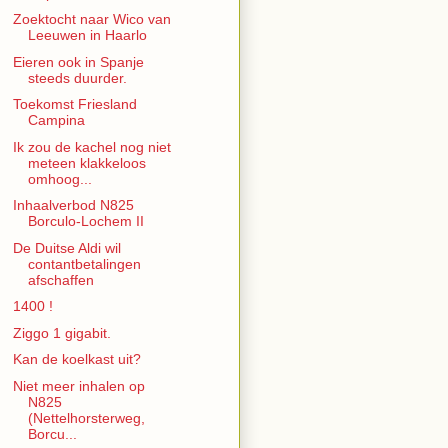
Zoektocht naar Wico van
Leeuwen in Haarlo
Eieren ook in Spanje
steeds duurder.
Toekomst Friesland
Campina
Ik zou de kachel nog niet
meteen klakkeloos
omhoog...
Inhaalverbod N825
Borculo-Lochem II
De Duitse Aldi wil
contantbetalingen
afschaffen
1400 !
Ziggo 1 gigabit.
Kan de koelkast uit?
Niet meer inhalen op
N825
(Nettelhorsterweg,
Borcu...