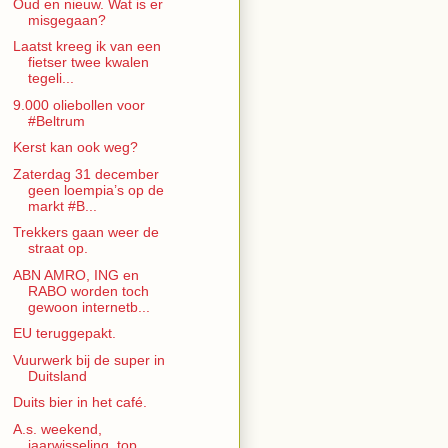
Oud en nieuw. Wat is er
misgegaan?
Laatst kreeg ik van een
fietser twee kwalen
tegeli...
9.000 oliebollen voor
#Beltrum
Kerst kan ook weg?
Zaterdag 31 december
geen loempia’s op de
markt #B...
Trekkers gaan weer de
straat op.
ABN AMRO, ING en
RABO worden toch
gewoon internetb...
EU teruggepakt.
Vuurwerk bij de super in
Duitsland
Duits bier in het café.
A.s. weekend,
jaarwisseling, top