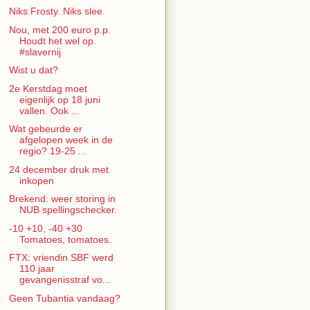
Niks Frosty. Niks slee.
Nou, met 200 euro p.p.
Houdt het wel op.
#slavernij
Wist u dat?
2e Kerstdag moet
eigenlijk op 18 juni
vallen. Ook ...
Wat gebeurde er
afgelopen week in de
regio? 19-25 ...
24 december druk met
inkopen
Brekend: weer storing in
NUB spellingschecker.
-10 +10, -40 +30
Tomatoes, tomatoes.
FTX: vriendin SBF werd
110 jaar
gevangenisstraf vo...
Geen Tubantia vandaag?