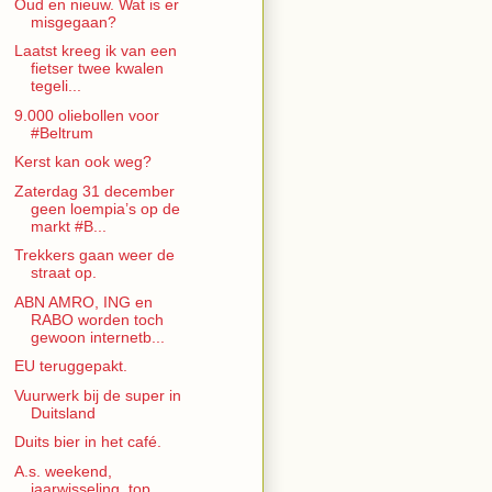
Oud en nieuw. Wat is er
misgegaan?
Laatst kreeg ik van een
fietser twee kwalen
tegeli...
9.000 oliebollen voor
#Beltrum
Kerst kan ook weg?
Zaterdag 31 december
geen loempia’s op de
markt #B...
Trekkers gaan weer de
straat op.
ABN AMRO, ING en
RABO worden toch
gewoon internetb...
EU teruggepakt.
Vuurwerk bij de super in
Duitsland
Duits bier in het café.
A.s. weekend,
jaarwisseling, top