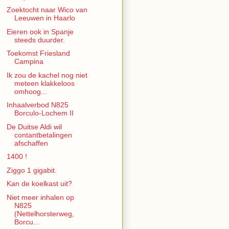
Zoektocht naar Wico van
Leeuwen in Haarlo
Eieren ook in Spanje
steeds duurder.
Toekomst Friesland
Campina
Ik zou de kachel nog niet
meteen klakkeloos
omhoog...
Inhaalverbod N825
Borculo-Lochem II
De Duitse Aldi wil
contantbetalingen
afschaffen
1400 !
Ziggo 1 gigabit.
Kan de koelkast uit?
Niet meer inhalen op
N825
(Nettelhorsterweg,
Borcu...