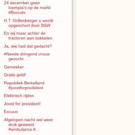
24 december geen
loempia’s op de markt
#Borculo
H.T. Grillenberger u wordt
opgeschort door B&W
En wij maar achter de
tractoren aan sukkelen.
Ja, wie had dat gedacht?
#Neede dringend vrouw
gezocht
Gemekker
Gratis geld!
Republiek Berkelland.
#joostforpredident
Elektrisch rijden
Joost for president!
Excuus
Afgelopen nacht wel weer
druk geweest
#ambulance #...