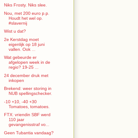
Niks Frosty. Niks slee.
Nou, met 200 euro p.p.
Houdt het wel op.
#slavernij
Wist u dat?
2e Kerstdag moet
eigenlijk op 18 juni
vallen. Ook ...
Wat gebeurde er
afgelopen week in de
regio? 19-25 ...
24 december druk met
inkopen
Brekend: weer storing in
NUB spellingschecker.
-10 +10, -40 +30
Tomatoes, tomatoes.
FTX: vriendin SBF werd
110 jaar
gevangenisstraf vo...
Geen Tubantia vandaag?