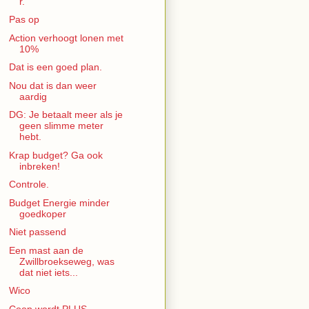
r.
Pas op
Action verhoogt lonen met
10%
Dat is een goed plan.
Nou dat is dan weer
aardig
DG: Je betaalt meer als je
geen slimme meter
hebt.
Krap budget? Ga ook
inbreken!
Controle.
Budget Energie minder
goedkoper
Niet passend
Een mast aan de
Zwillbroekseweg, was
dat niet iets...
Wico
Coop wordt PLUS