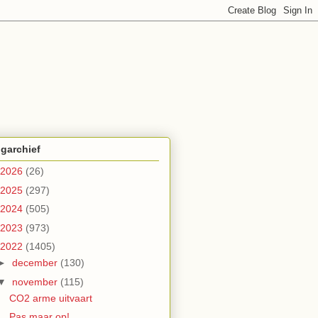
garchief
2026
(26)
2025
(297)
2024
(505)
2023
(973)
2022
(1405)
►
december
(130)
▼
november
(115)
CO2 arme uitvaart
Pas maar op!