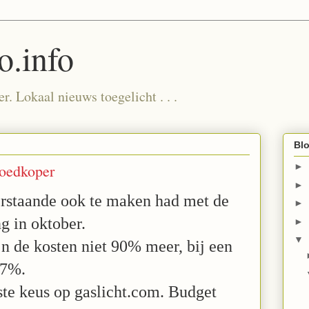
.info
. Lokaal nieuws toegelicht . . .
Blo
goedkoper
►
►
erstaande ook te maken had met de
►
ng in oktober.
►
▼
jn de kosten niet 90% meer, bij een
 27%.
ste keus op gaslicht.com. Budget