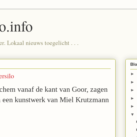
.info
. Lokaal nieuws toegelicht . . .
Blo
rsilo
►
►
ochem vanaf de kant van Goor, zagen
►
►
n een kunstwerk van Miel Krutzmann
►
▼