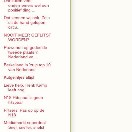
Dat zullen veel
ondernemers wel een
positief ding ...
Dat kennen wij ook. Zo'n
uit de hand gelopen
circu...
NOOIT MEER GEFLITST
WORDEN?
Prowonen op gedeelde
tweede plaats in
Nederland vo...
Berkelland in 'zuip top 10'
van Nederland
Kutgeintjes altijd
Lieve help, Henk Kamp
leeft nog.
N18 Flitspaal is geen
flitspaal
Flitsers: Pas op op de
N18
Mediamarkt superdeal.
Snel, sneller, snelst