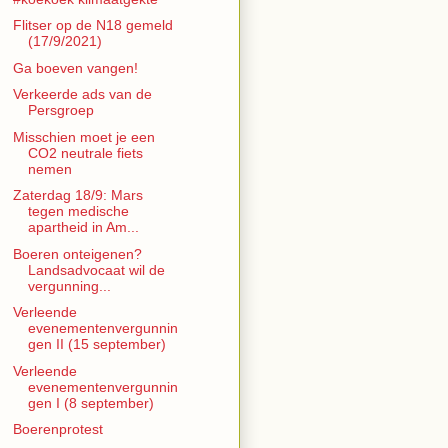
Flitser op de N18 gemeld
(17/9/2021)
Ga boeven vangen!
Verkeerde ads van de
Persgroep
Misschien moet je een
CO2 neutrale fiets
nemen
Zaterdag 18/9: Mars
tegen medische
apartheid in Am...
Boeren onteigenen?
Landsadvocaat wil de
vergunning...
Verleende
evenementenvergunnin
gen II (15 september)
Verleende
evenementenvergunnin
gen I (8 september)
Boerenprotest