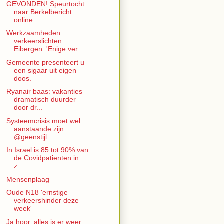
GEVONDEN! Speurtocht
naar Berkelbericht
online.
Werkzaamheden
verkeerslichten
Eibergen. 'Enige ver...
Gemeente presenteert u
een sigaar uit eigen
doos.
Ryanair baas: vakanties
dramatisch duurder
door dr...
Systeemcrisis moet wel
aanstaande zijn
@geenstijl
In Israel is 85 tot 90% van
de Covidpatienten in
z...
Mensenplaag
Oude N18 'ernstige
verkeershinder deze
week'
Ja hoor, alles is er weer