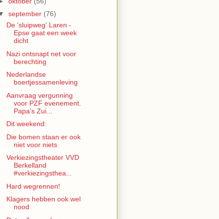
►
oktober
(56)
▼
september
(76)
De 'sluipweg' Laren -
Epse gaat een week
dicht
Nazi ontsnapt net voor
berechting
Nederlandse
boertjessamenleving
Aanvraag vergunning
voor PZF evenement.
Papa's Zui...
Dit weekend:
Die bomen staan er ook
niet voor niets
Verkiezingstheater VVD
Berkelland
#verkiezingsthea...
Hard wegrennen!
Klagers hebben ook wel
nood