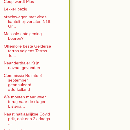
Coop wordt Plus
Lekker bezig
Vrachtwagen met vlees
kantelt bij verlaten N18.
Gr...
Massale onteigening
boeren?
Olliemölle beste Gelderse
terras volgens Terras
To...
Neanderthaler Krijn
nazaat gevonden.
Commissie Ruimte 8
september
geannuleerd
#Berkelland
We moeten maar weer
terug naar de slager.
Listeria...
Naast halfjaarlijkse Covid
prik, ook een 2x daags
...