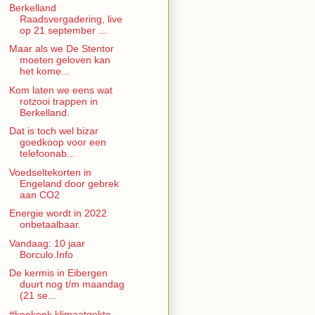
Berkelland
Raadsvergadering, live
op 21 september ...
Maar als we De Stentor
moeten geloven kan
het kome...
Kom laten we eens wat
rotzooi trappen in
Berkelland.
Dat is toch wel bizar
goedkoop voor een
telefoonab...
Voedseltekorten in
Engeland door gebrek
aan CO2
Energie wordt in 2022
onbetaalbaar.
Vandaag: 10 jaar
Borculo.Info
De kermis in Eibergen
duurt nog t/m maandag
(21 se...
#koekoek klimaatgekte