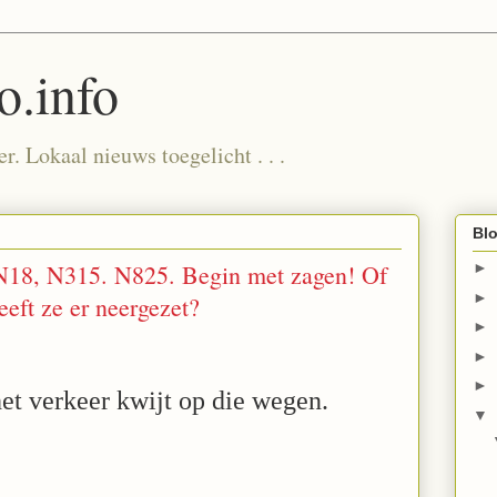
.info
. Lokaal nieuws toegelicht . . .
Blo
 N18, N315. N825. Begin met zagen! Of
►
►
eeft ze er neergezet?
►
►
►
et verkeer kwijt op die wegen.
▼