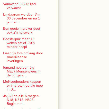
Vanavond, 26/12 ijzel
verwacht
En daarom wordt er t/m
30 december en na 1
januari...
Een goeie inbreker doet
ook z’n huiswerk!
Boosterprik maar 10
weken actief. 70%
minder hospi...
Gasprijs fors omlaag door
Amerikaanse
leveringen.
Iemand nog een Big
Mac? Mensenvlees in
de burgers ...
Melkveehouders kappen
er in groten getale mee
in D...
Ja, 60 op alle N-wegen.
N18, N315. N825.
Begin met...