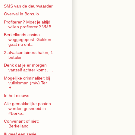
SMS van de deurwaarder
Overval in Borculo
Profiteren? Moet je altijd
willen profiteren? VMB.
Berkellands casino
weggegepest. Gokken
gaat nu onl...
2 afvalcontainers halen, 1
betalen
Denk dat je er morgen
vanzelf achter komt . . .
Mogelijke criminaliteit bij
vuilnisman (m/v) Ter
H...
In het nieuws
Alle gemakkelijke posten
worden gesnoeid in
#Berke...
Convenant of niet:
Berkelland
Ik geef een zesje