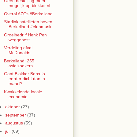
Geen bestelling meer
mogelijk op blokker.nl
Overal AZCs #Berkelland
Starlink satellieten boven
Berkelland #elonmusk
Groeibedrijf Henk Pen
weggepest
Verdeling afval
McDonalds
Berkelland: 255
asielzoekers
Gaat Blokker Borculo
eerder dicht dan in
maart?
Kwakkelende locale
economie
►
oktober
(27)
►
september
(37)
►
augustus
(59)
►
juli
(69)