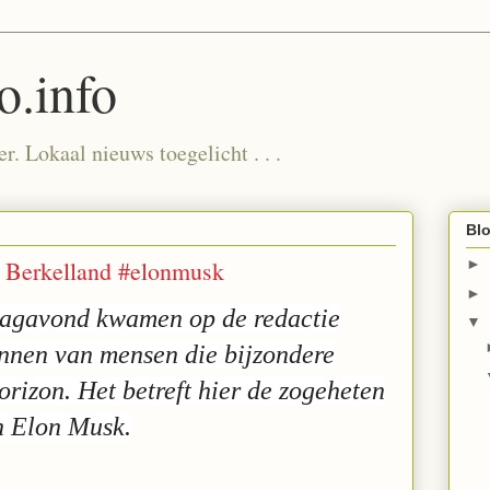
.info
. Lokaal nieuws toegelicht . . .
Blo
en Berkelland #elonmusk
►
►
avond kwamen op de redactie
▼
nnen van mensen die bijzondere
orizon. Het betreft hier de zogeheten
an Elon Musk.