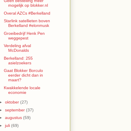
Geen bestelling meer
mogelijk op blokker.nl
Overal AZCs #Berkelland
Starlink satellieten boven
Berkelland #elonmusk
Groeibedrijf Henk Pen
weggepest
Verdeling afval
McDonalds
Berkelland: 255
asielzoekers
Gaat Blokker Borculo
eerder dicht dan in
maart?
Kwakkelende locale
economie
►
oktober
(27)
►
september
(37)
►
augustus
(59)
►
juli
(69)