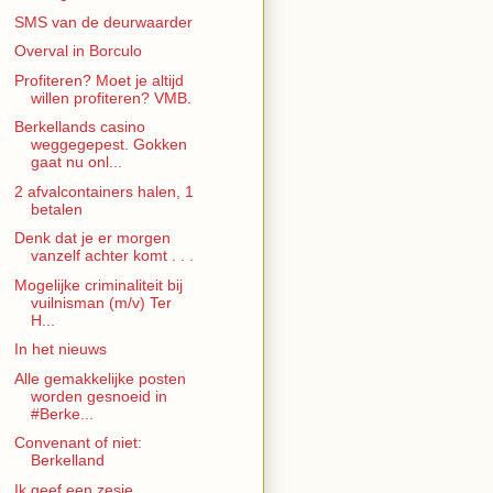
SMS van de deurwaarder
Overval in Borculo
Profiteren? Moet je altijd
willen profiteren? VMB.
Berkellands casino
weggegepest. Gokken
gaat nu onl...
2 afvalcontainers halen, 1
betalen
Denk dat je er morgen
vanzelf achter komt . . .
Mogelijke criminaliteit bij
vuilnisman (m/v) Ter
H...
In het nieuws
Alle gemakkelijke posten
worden gesnoeid in
#Berke...
Convenant of niet:
Berkelland
Ik geef een zesje