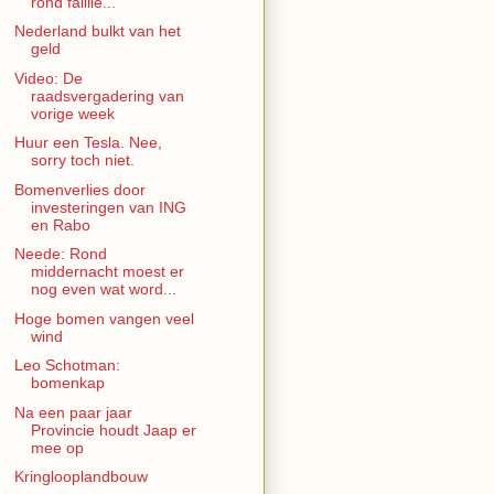
rond faillie...
Nederland bulkt van het
geld
Video: De
raadsvergadering van
vorige week
Huur een Tesla. Nee,
sorry toch niet.
Bomenverlies door
investeringen van ING
en Rabo
Neede: Rond
middernacht moest er
nog even wat word...
Hoge bomen vangen veel
wind
Leo Schotman:
bomenkap
Na een paar jaar
Provincie houdt Jaap er
mee op
Kringlooplandbouw