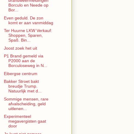
brandweermeldingen
Borculo en Neede op
Bor...
Even geduld. De zon
komt er aan vanmiddag
Ter Huurne LKW Verkauf:
Shoppen, Sparen,
Spaß. Bin...
Joost zoek het uit
P1 Brand gemeld via
P2000 aan de
Borculoseweg in N...
Eibergse centrum
Bakker Stroet bakt
breudje Trump.
Natuurlijk met d...
Sommige mensen, rare
afvalscheiding, geld
uitlenen...
Experimenteel
megavergisten gaat
door
Je kunt niet zomaar