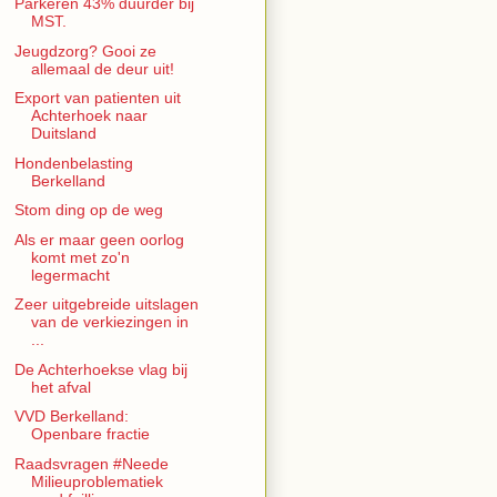
Parkeren 43% duurder bij
MST.
Jeugdzorg? Gooi ze
allemaal de deur uit!
Export van patienten uit
Achterhoek naar
Duitsland
Hondenbelasting
Berkelland
Stom ding op de weg
Als er maar geen oorlog
komt met zo'n
legermacht
Zeer uitgebreide uitslagen
van de verkiezingen in
...
De Achterhoekse vlag bij
het afval
VVD Berkelland:
Openbare fractie
Raadsvragen #Neede
Milieuproblematiek