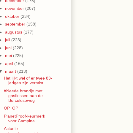
►
december
(175)
►
november
(207)
►
oktober
(234)
►
september
(158)
►
augustus
(177)
►
juli
(223)
►
juni
(228)
►
mei
(225)
►
april
(165)
▼
maart
(213)
Het lijkt wel of er twee 83-
jarigen zijn vermist.
#Neede brandje met
gasflessen aan de
Borculoseweg
OP=OP
PlanetProof-keurmerk
voor Campina
Actuele