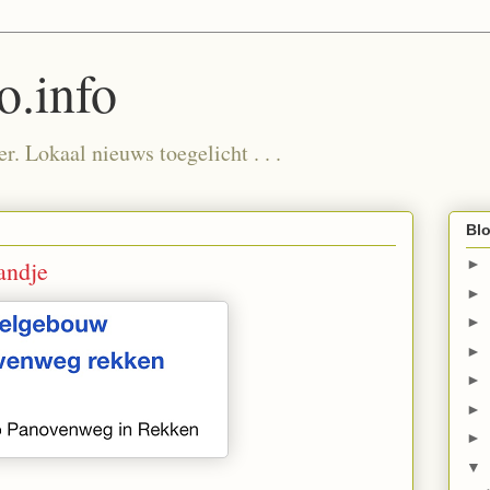
.info
. Lokaal nieuws toegelicht . . .
Blo
andje
►
►
►
►
►
►
►
▼