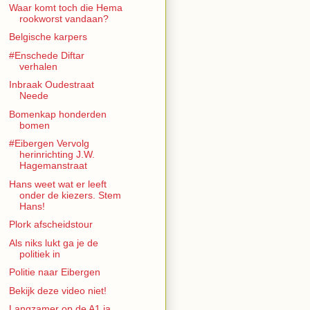
Waar komt toch die Hema
rookworst vandaan?
Belgische karpers
#Enschede Diftar
verhalen
Inbraak Oudestraat
Neede
Bomenkap honderden
bomen
#Eibergen Vervolg
herinrichting J.W.
Hagemanstraat
Hans weet wat er leeft
onder de kiezers. Stem
Hans!
Plork afscheidstour
Als niks lukt ga je de
politiek in
Politie naar Eibergen
Bekijk deze video niet!
Langzamer op de A1 ja