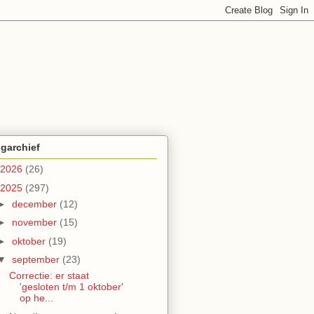
garchief
2026
(26)
2025
(297)
►
december
(12)
►
november
(15)
►
oktober
(19)
▼
september
(23)
Correctie: er staat
'gesloten t/m 1 oktober'
op he...