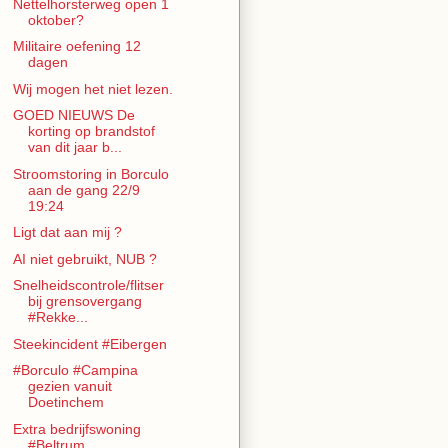
Nettelhorsterweg open 1
oktober?
Militaire oefening 12
dagen
Wij mogen het niet lezen.
GOED NIEUWS De
korting op brandstof
van dit jaar b...
Stroomstoring in Borculo
aan de gang 22/9
19:24
Ligt dat aan mij ?
AI niet gebruikt, NUB ?
Snelheidscontrole/flitser
bij grensovergang
#Rekke...
Steekincident #Eibergen
#Borculo #Campina
gezien vanuit
Doetinchem
Extra bedrijfswoning
#Beltrum