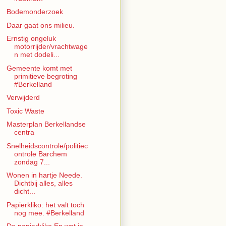
Bodemonderzoek
Daar gaat ons milieu.
Ernstig ongeluk
motorrijder/vrachtwage
n met dodeli...
Gemeente komt met
primitieve begroting
#Berkelland
Verwijderd
Toxic Waste
Masterplan Berkellandse
centra
Snelheidscontrole/politiec
ontrole Barchem
zondag 7...
Wonen in hartje Neede.
Dichtbij alles, alles
dicht...
Papierkliko: het valt toch
nog mee. #Berkelland