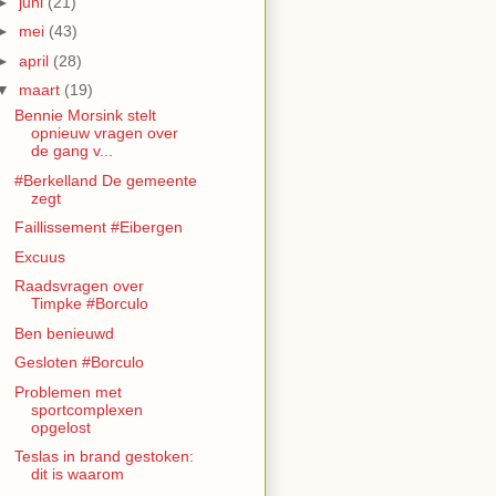
►
juni
(21)
►
mei
(43)
►
april
(28)
▼
maart
(19)
Bennie Morsink stelt
opnieuw vragen over
de gang v...
#Berkelland De gemeente
zegt
Faillissement #Eibergen
Excuus
Raadsvragen over
Timpke #Borculo
Ben benieuwd
Gesloten #Borculo
Problemen met
sportcomplexen
opgelost
Teslas in brand gestoken:
dit is waarom